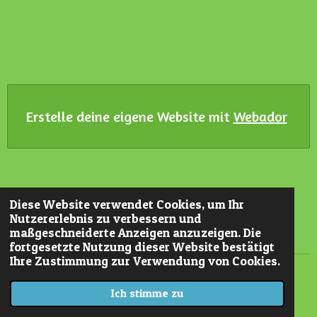
Erstelle deine eigene Website mit
Webador
Diese Website verwendet Cookies, um Ihr
Nutzererlebnis zu verbessern und
maßgeschneiderte Anzeigen anzuzeigen. Die
fortgesetzte Nutzung dieser Website bestätigt
Ihre Zustimmung zur Verwendung von Cookies.
© 2022 - 2026 Worringer Hoftrödel
Ich stimme zu
Mit Unterstützung von
Webador