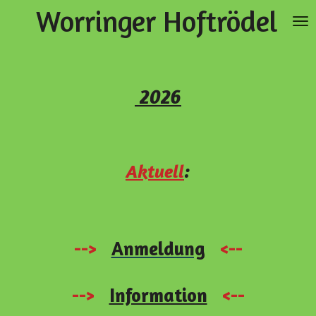
Worringer
Hoftrödel
Zum
Hauptinhalt
springen
2026
Aktuell
:
-->
Anmeldung
<--
-->
Information
<--